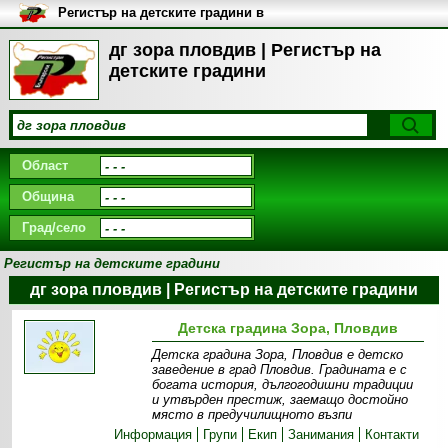
Регистър на детските градини в
България
дг зора пловдив | Регистър на
детските градини
Област
Община
Град/село
Регистър на детските градини
дг зора пловдив | Регистър на детските градини
Детска градина Зора, Пловдив
Детска градина Зора, Пловдив е детско
заведение в град Пловдив. Градината е с
богата история, дългогодишни традиции
и утвърден престиж, заемащо достойно
място в предучилищното възпи
Информация
Групи
Екип
Занимания
Контакти