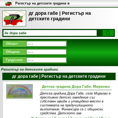
Регистър на детските градини в
България
дг дора габе | Регистър на
детските градини
Област
Община
Град/село
Регистър на детските градини
дг дора габе | Регистър на детските градини
Детска градина Дора Габе, Мирково
Детска градина Дора Габе, село Мирково е
престижно детско заведение със
собствен имидж и утвърдено място в
системата на предучилищното
възпитание. Финансира се с общински
средства. Детското зав