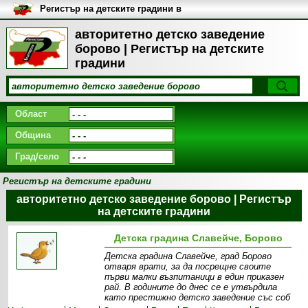
Регистър на детските градини в
България
авторитетно детско заведение
борово | Регистър на детските
градини
Област
Община
Град/село
Регистър на детските градини
авторитетно детско заведение борово | Регистър
на детските градини
Детска градина Славейче, Борово
Детска градина Славейче, град Борово
отваря врати, за да посрещне своите
първи малки възпитаници в един приказен
рай. В годините до днес се е утвърдила
като престижно детско заведение със соб