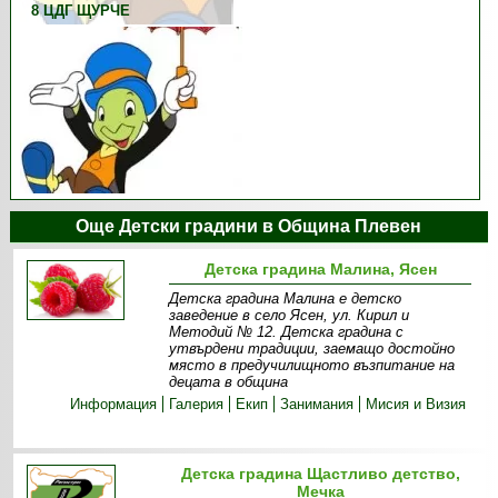
8 ЦДГ ЩУРЧЕ
Още Детски градини в Община Плевен
Детска градина Малина, Ясен
Детска градина Малина е детско
заведение в село Ясен, ул. Кирил и
Методий № 12. Детска градина с
утвърдени традиции, заемащо достойно
място в предучилищното възпитание на
децата в община
Информация
Галерия
Екип
Занимания
Мисия и Визия
Детска градина Щастливо детство,
Мечка