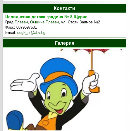
Контакти
Целодневна детска градина № 8 Щурче
Град
Плевен
,
Община Плевен
,
ул. Стоян Заимов №2
Факс:
0879597601
Email:
cdg8_pl@abv.bg
Галерия