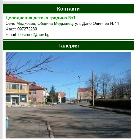
Контакти
Целодневна детска градина №1
Село
Медковец
,
Община Медковец
,
ул. Дано Опинчев №44
Факс:
097272239
Email:
desimed@abv.bg
Галерия