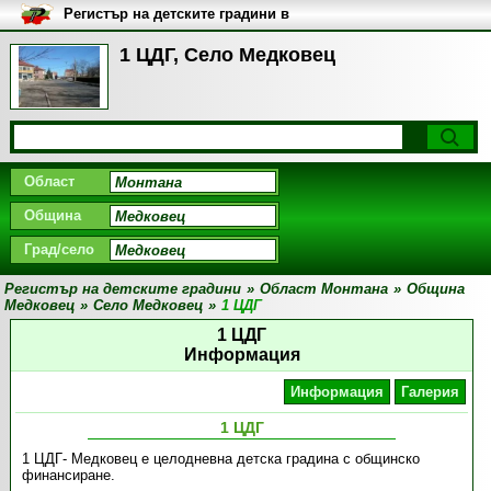
Регистър на детските градини в
България
1 ЦДГ, Село Медковец
Област
Община
Град/село
Регистър на детските градини
»
Област Монтана
»
Община
Медковец
»
Село Медковец
»
1 ЦДГ
1 ЦДГ
Информация
Информация
Галерия
1 ЦДГ
1 ЦДГ- Медковец е целодневна детска градина с общинско
финансиране .