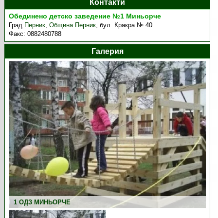
Контакти
Обединено детско заведение №1 Миньорче
Град
Перник
,
Община Перник
,
бул. Кракра № 40
Факс:
0882480788
Галерия
1 ОДЗ МИНЬОРЧЕ