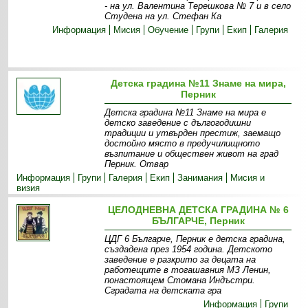
- на ул. Валентина Терешкова № 7 и в село
Студена на ул. Стефан Ка
Информация
Мисия
Обучение
Групи
Екип
Галерия
Детска градина №11 Знаме на мира,
Перник
Детска градина №11 Знаме на мира е
детско заведение с дългогодишни
традиции и утвърден престиж, заемащо
достойно място в предучилищното
възпитание и обществен живот на град
Перник. Отвар
Информация
Групи
Галерия
Екип
Занимания
Мисия и
визия
ЦЕЛОДНЕВНА ДЕТСКА ГРАДИНА № 6
БЪЛГАРЧЕ, Перник
ЦДГ 6 Българче, Перник е детска градина,
създадена през 1954 година. Детското
заведение е разкрито за децата на
работещите в тогашавния МЗ Ленин,
понастоящем Стомана Индъстри.
Сградата на детската гра
Информация
Групи