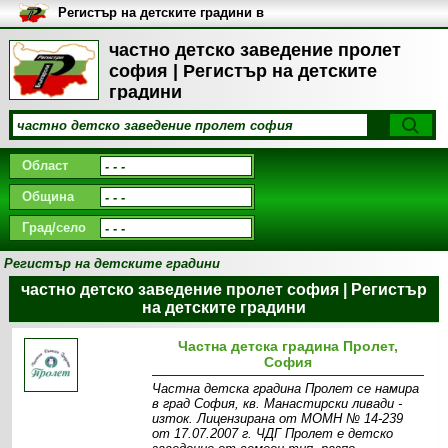
Регистър на детските градини в
България
частно детско заведение пролет
софия | Регистър на детските
градини
Област
Община
Град/село
Регистър на детските градини
частно детско заведение пролет софия | Регистър
на детските градини
Частна детска градина Пролет,
София
Частна детска градина Пролет се намира
в град София, кв. Манастирски ливади -
изток. Лицензирана от МОМН № 14-239
от 17.07.2007 г. ЧДГ Пролет е детско