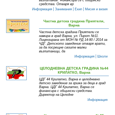
възпитание. Финансира се с общински
средства. Отваря вр
Информация
Занимания
Екип
Мисия и визия
Частна детска градина Приятели,
Варна
Частна детска градина Приятели се
намира в град Варна, ул. Пирот №11.
Лицензирана от МОН № РД 14-90 / 2014 за
ЧДГ. Детското заведение отваря врати,
за да посрещне своите малки
възпитаници, да
Информация
Школи
ЦЕЛОДНЕВНА ДЕТСКА ГРАДИНА №44
КРИЛАТКО, Варна
ЦДГ 44 Крилатко, Варна е целодневно
детско заведение за грижа за деца в град
Варна. ЦДГ 44 Крилатко, Варна се
финансира с общински средства.
Директор на Целодне
Информация