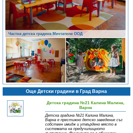
Частна детска градина Мечтатели ООД
Частна детска градина Мечтатели ООД
Още Детски градини в Град Варна
Детска градина №21 Калина Малина,
Варна
Детска градина №21 Калина Малина,
Варна е престижно детско заведение със
собствен имидж и утвърдено място в
системата на предучилищното