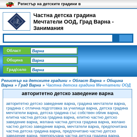
Регистър на детските градини в
България
Частна детска градина
Мечтатели ООД, Град Варна -
Занимания
Област
Община
Град/село
Регистър на детските градини
»
Област Варна
»
Община
Варна
»
Град Варна
»
Частна детска градина Мечтатели ООД
авторитетно детско заведение варна
авторитетно детско заведение варна
,
градина мечтатели варна
,
градина с отлична подготовка за училище варна
,
детска градина
мечтатели варна
,
детска градина със собствен облик варна
,
елитна частна детска градина варна
,
елитно частно детско
заведение варна
,
желана частна детска градина варна
,
желано
частно детско заведение варна
,
мечтатели варна
,
предпочитана
частна детска градина варна
,
предпочитано частно детско
заведение варна
,
препоръчана частна детска градина варна
,