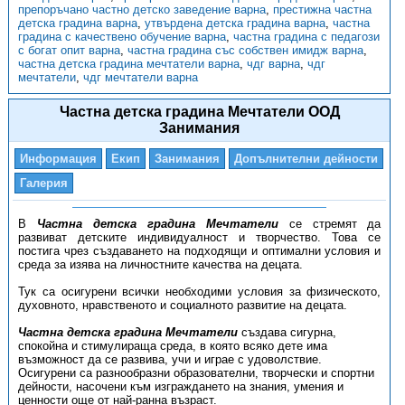
препоръчано частно детско заведение варна
,
престижна частна
детска градина варна
,
утвърдена детска градина варна
,
частна
градина с качествено обучение варна
,
частна градина с педагози
с богат опит варна
,
частна градина със собствен имидж варна
,
частна детска градина мечтатели варна
,
чдг варна
,
чдг
мечтатели
,
чдг мечтатели варна
Частна детска градина Мечтатели ООД
Занимания
Информация
Екип
Занимания
Допълнителни дейности
Галерия
В
Частна детска градина Мечтатели
се стремят да
развиват детските индивидуалност и творчество. Това се
постига чрез създаването на подходящи и оптимални условия и
среда за изява на личностните качества на децата.
Тук са осигурени всички необходими условия за физическото,
духовното, нравственото и социалното развитие на децата.
Частна детска градина Мечтатели
създава сигурна,
спокойна и стимулираща среда, в която всяко дете има
възможност да се развива, учи и играе с удоволствие.
Осигурени са разнообразни образователни, творчески и спортни
дейности, насочени към изграждането на знания, умения и
ценности още от най-ранна възраст.