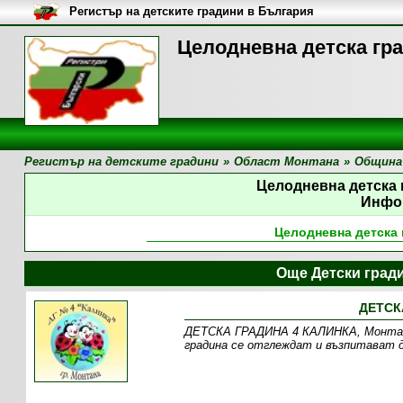
Регистър на детските градини в България
Цeлодневна детска гр
Регистър на детските градини
»
Област Монтана
»
Община
Цeлодневна детска
Инфо
Цeлодневна детска
Още Детски град
ДЕТСК
ДЕТСКА ГРАДИНА 4 КАЛИНКА, Монтана
градина се отглеждат и възпитават де