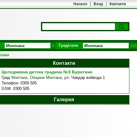
Начало
Вход
Контакти
Град/село
тино
Контакти
Цeлодневна детска градина №3 Буратино
Град
Монтана
,
Община Монтана
,
ул. Чавдар войвода 1
Телефон:
0300 505
GSM:
0300 505
Галерия