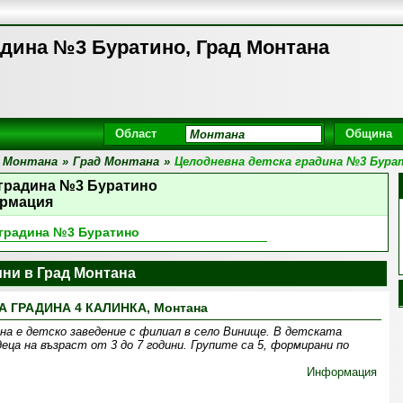
адина №3 Буратино, Град Монтана
Област
Община
 Монтана
»
Град Монтана
»
Цeлодневна детска градина №3 Бура
 градина №3 Буратино
рмация
 градина №3 Буратино
ини в Град Монтана
А ГРАДИНА 4 КАЛИНКА, Монтана
 е детско заведение с филиал в село Винище. В детската
ца на възраст от 3 до 7 години. Групите са 5, формирани по
Информация