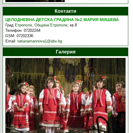
Контакти
ЦЕЛОДНЕВНА ДЕТСКА ГРАДИНА №2 МАРИЯ МИШЕВА
Град
Етрополе
,
Община Етрополе
,
кв.8
Телефон:
07202244
GSM:
07202336
Email:
tatianamarinova1@abv.bg
Галерия