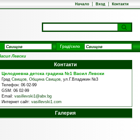
Начало
Вход
Контакти
Град/село
Васил Левски
Контакти
Целодневна детска градина №1 Васил Левски
Град
Свищов
,
Община Свищов
,
ул.Г.Владикин №3
Телефон:
06 02-99
GSM:
06 02-99
Email:
vasillevski1@abv.bg
Интернет сайт:
vasillevski1.com
Галерия