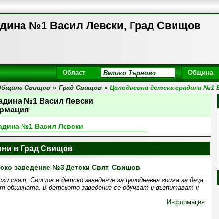
адина №1 Васил Левски, Град Свищов
Област
Община
Община Свищов
»
Град Свищов
»
Целодневна детска градина №1 
радина №1 Васил Левски
рмация
радина №1 Васил Левски
ини в Град Свищов
ско заведение №3 Детски Свят, Свищов
ки свят, Свищов е детско заведение за целодневна грижа за деца.
т общината. В детското заведение се обучват и възпитават н
Информация