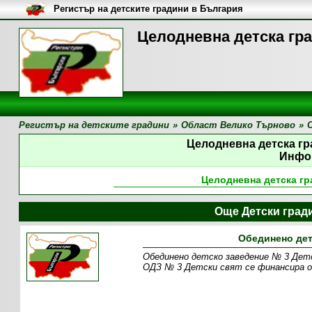
Регистър на детските градини в България
Целодневна детска гр
Регистър на детските градини
»
Област Велико Търново
»
Целодневна детска г
Инфо
Целодневна детска г
Още Детски град
Обединено дет
Обединено детско заведение № 3 Детс
ОДЗ № 3 Детски свят се финансира о