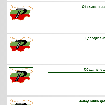
Обединено д
Целодневна
Обединено 
Целодневна де