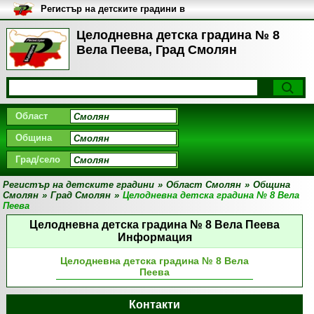
Регистър на детските градини в
България
Целодневна детска градина № 8
Вела Пеева, Град Смолян
Област
Община
Град/село
Регистър на детските градини
»
Област Смолян
»
Община
Смолян
»
Град Смолян
»
Целодневна детска градина № 8 Вела
Пеева
Целодневна детска градина № 8 Вела Пеева
Информация
Целодневна детска градина № 8 Вела
Пеева
Контакти