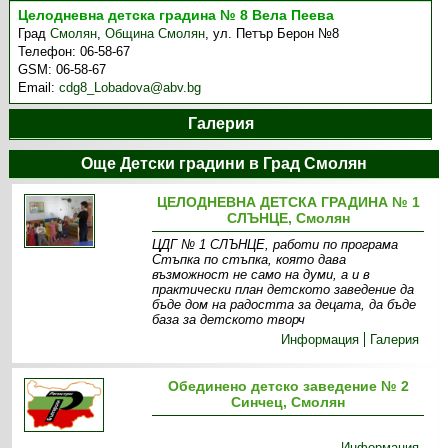
Целодневна детска градина № 8 Вела Пеева
Град
Смолян
,
Община Смолян
,
ул. Петър Берон №8
Телефон:
06-58-67
GSM:
06-58-67
Email:
cdg8_Lobadova@abv.bg
Галерия
Още Детски градини в Град Смолян
ЦЕЛОДНЕВНА ДЕТСКА ГРАДИНА № 1
СЛЪНЦЕ, Смолян
ЦДГ № 1 СЛЪНЦЕ , работи по програма
Стъпка по стъпка, която дава
възможност не само на думи, а и в
практически план детското заведение да
бъде дом на радостта за децата, да бъде
база за детското творч
Информация
Галерия
Обединено детско заведение № 2
Синчец, Смолян
Информация