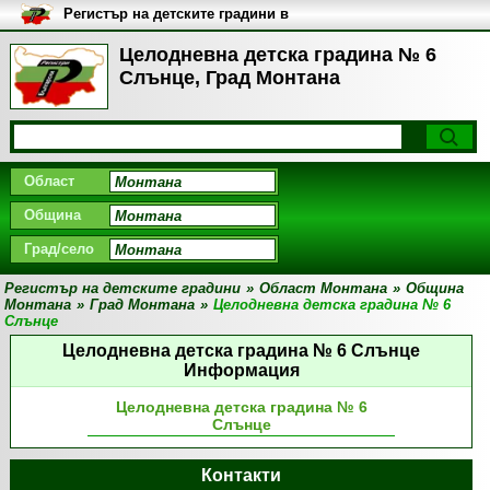
Регистър на детските градини в
България
Целодневна детска градина № 6
Слънце, Град Монтана
Област
Община
Град/село
Регистър на детските градини
»
Област Монтана
»
Община
Монтана
»
Град Монтана
»
Целодневна детска градина № 6
Слънце
Целодневна детска градина № 6 Слънце
Информация
Целодневна детска градина № 6
Слънце
Контакти