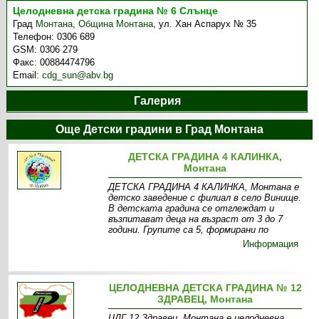
Целодневна детска градина № 6 Слънце
Град
Монтана
,
Община Монтана
,
ул. Хан Аспарух № 35
Телефон:
0306 689
GSM:
0306 279
Факс:
00884474796
Email:
cdg_sun@abv.bg
Галерия
Още Детски градини в Град Монтана
ДЕТСКА ГРАДИНА 4 КАЛИНКА,
Монтана
ДЕТСКА ГРАДИНА 4 КАЛИНКА, Монтана е
детско заведение с филиал в село Винище.
В детската градина се отглеждат и
възпитават деца на възраст от 3 до 7
години. Групите са 5, формирани по
Информация
ЦЕЛОДНЕВНА ДЕТСКА ГРАДИНА № 12
ЗДРАВЕЦ, Монтана
ЦДГ 12 Здравец, Монтана е целодневна