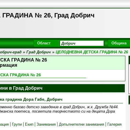
ГРАДИНА № 26, Град Добрич
Област
Община
обрич-град
»
Град Добрич
»
ЦЕЛОДНЕВНА ДЕТСКА ГРАДИНА № 26
СКА ГРАДИНА № 26
рмация
СКА ГРАДИНА № 26
ини в Град Добрич
ка градина Дора Габе, Добрич
менно базово детско заведение в град Добрич, ж.к. Дружба №44.
джанска поетеса, посветила творчеството си на децата Дора
ация
Групи
Екип
Занимания
Допълнителни занимания
Галерия