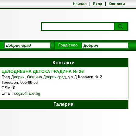
Начало
Вход
Контакти
Град/село
Контакти
ЦЕЛОДНЕВНА ДЕТСКА ГРАДИНА № 26
Град
Добрич
,
Община Добрич-град
,
ул.Д.Ковачев № 2
Телефон:
066-88-53
GSM:
0
Email:
cdg26@abv.bg
Галерия