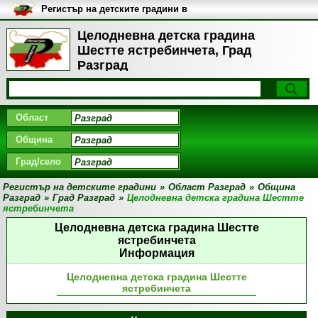
Регистър на детските градини в
България
Целодневна детска градина
Шестте ястребинчета, Град
Разград
Област
Община
Град/село
Регистър на детските градини
»
Област Разград
»
Община
Разград
»
Град Разград
»
Целодневна детска градина Шестте
ястребинчета
Целодневна детска градина Шестте
ястребинчета
Информация
Целодневна детска градина Шестте
ястребинчета