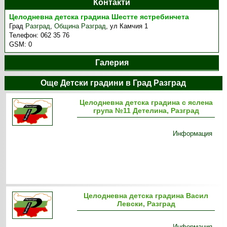
Контакти
Целодневна детска градина Шестте ястребинчета
Град
Разград
,
Община Разград
,
ул Камчия 1
Телефон:
062 35 76
GSM:
0
Галерия
Още Детски градини в Град Разград
Целодневна детска градина с яслена
група №11 Детелина, Разград
Информация
Целодневна детска градина Васил
Левски, Разград
Информация