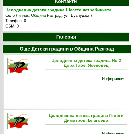
Контакти
Целодневна детска градина Шестте ястребинчета
Село
Липник
,
Община Разград
,
ул. Бузлуджа 7
Телефон:
0
GSM:
0
Галерия
Още Детски градини в Община Разград
Целодневна детска градина No 2
Дора Габе, Ясеновец
Информация
Целодневна детска градина Георги
Димитров, Благоево
Информация