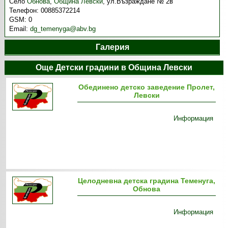
Село
Обнова
,
Община Левски
,
ул.Възраждане № 2в
Телефон:
00885372214
GSM:
0
Email:
dg_temenyga@abv.bg
Галерия
Още Детски градини в Община Левски
Обединено детско заведение Пролет,
Левски
Информация
Целодневна детска градина Теменуга,
Обнова
Информация