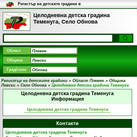
Регистър на детските градини в
България
Целодневна детска градина
Теменуга, Село Обнова
Област
Община
Град/село
Регистър на детските градини
»
Област Плевен
»
Община
Левски
»
Село Обнова
»
Целодневна детска градина Теменуга
Целодневна детска градина Теменуга
Информация
Целодневна детска градина Теменуга
Контакти
Целодневна детска градина Теменуга