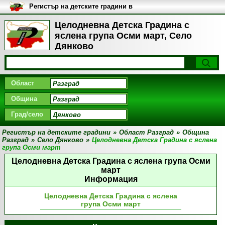
Регистър на детските градини в
България
Целодневна Детска Градина с
яслена група Осми март, Село
Дянково
Област
Община
Град/село
Регистър на детските градини
»
Област Разград
»
Община
Разград
»
Село Дянково
»
Целодневна Детска Градина с яслена
група Осми март
Целодневна Детска Градина с яслена група Осми
март
Информация
Целодневна Детска Градина с яслена
група Осми март