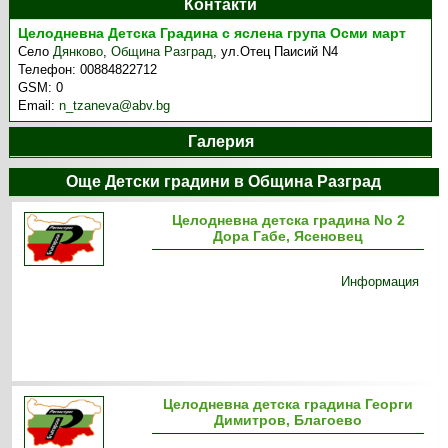
Контакти
Целодневна Детска Градина с яслена група Осми март
Село
Дянково
,
Община Разград
,
ул.Отец Паисий N4
Телефон:
00884822712
GSM:
0
Email:
n_tzaneva@abv.bg
Галерия
Още Детски градини в Община Разград
Целодневна детска градина No 2
Дора Габе, Ясеновец
Информация
Целодневна детска градина Георги
Димитров, Благоево