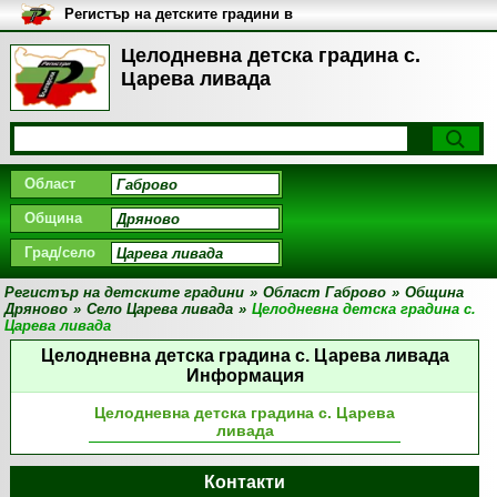
Регистър на детските градини в
България
Целодневна детска градина с.
Царева ливада
Област
Община
Град/село
Регистър на детските градини
»
Област Габрово
»
Община
Дряново
»
Село Царева ливада
»
Целодневна детска градина с.
Царева ливада
Целодневна детска градина с. Царева ливада
Информация
Целодневна детска градина с. Царева
ливада
Контакти