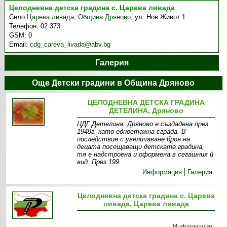
Целодневна детска градина с. Царева ливада
Село
Царева ливада
,
Община Дряново
,
ул. Нов Живот 1
Телефон:
02 373
GSM:
0
Email:
cdg_careva_livada@abv.bg
Галерия
Още Детски градини в Община Дряново
ЦЕЛОДНЕВНА ДЕТСКА ГРАДИНА
ДЕТЕЛИНА, Дряново
ЦДГ Детелина, Дряново е създадена през
1949г. като едноетажна сграда. В
последствие с увеличаване броя на
децата посещаващи детската градина,
тя е надстроена и оформена в сегашния й
вид. През 199
Информация
Галерия
Целодневна детска градина с. Царева
ливада, Царева ливада
Информация