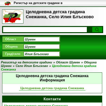
Регистър на детските градини в
България
Целодневна детска градина
Снежанка, Село Илия Блъсково
Област
Община
Град/село
Регистър на детските градини
»
Област Шумен
»
Община
Шумен
»
Село Илия Блъсково
»
Целодневна детска градина
Снежанка
Целодневна детска градина Снежанка
Информация
Целодневна детска градина Снежанка
Контакти
Целодневна детска градина Снежанка