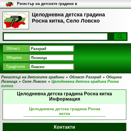
Регистър на детските градини в
България
Целодневна детска градина
Росна китка, Село Ловско
Област
Община
Град/село
Регистър на детските градини
»
Област Разград
»
Община
Лозница
»
Село Ловско
»
Целодневна детска градина Росна
китка
Целодневна детска градина Росна китка
Информация
Целодневна детска градина Росна
китка
Контакти