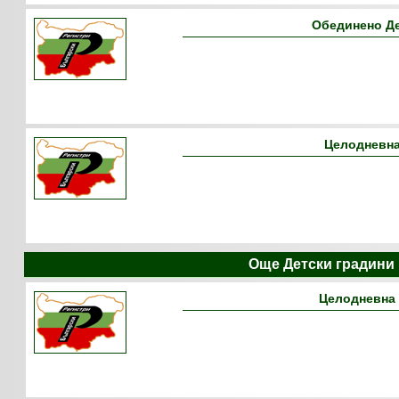
Обединено Д
Целодневна
Още Детски градини
Целодневна 