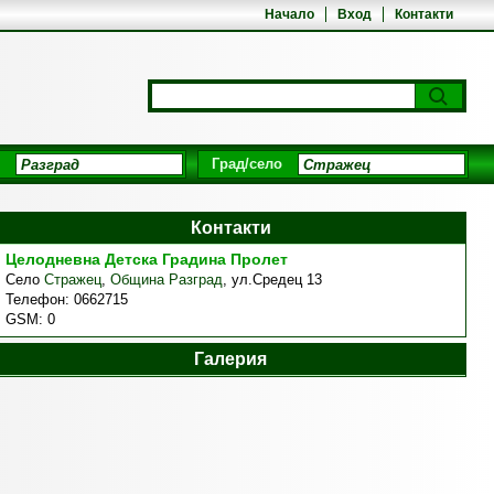
Начало
Вход
Контакти
Град/село
Контакти
Целодневна Детска Градина Пролет
Село
Стражец
,
Община Разград
,
ул.Средец 13
Телефон:
0662715
GSM:
0
Галерия