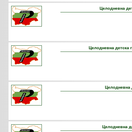
Целодневна дет
Целодневна детска г
Целодневна 
Целодневна де