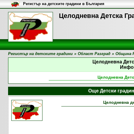
Регистър на детските градини в България
Целодневна Детска Гр
Регистър на детските градини
»
Област Разград
»
Община 
Целодневна Детс
Инфо
Целодневна Детс
Още Детски гради
Целодневна де