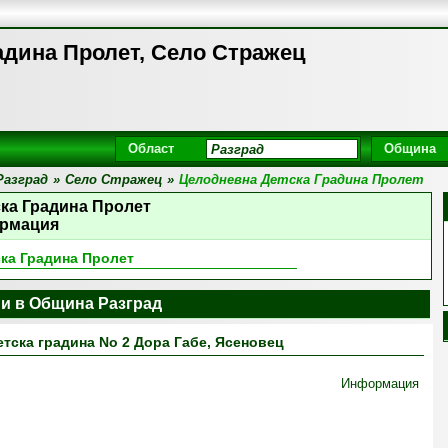
адина Пролет, Село Стражец
Област
Община
Разград
»
Село Стражец
»
Целодневна Детска Градина Пролет
ка Градина Пролет
рмация
ка Градина Пролет
ни в Община Разград
тска градина No 2 Дора Габе, Ясеновец
Информация