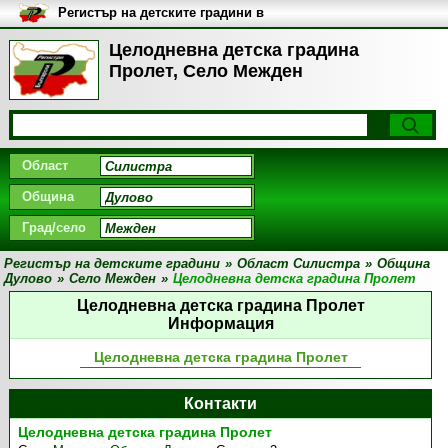
Регистър на детските градини в
България
Целодневна детска градина
Пролет, Село Межден
Област
Община
Град/село
Регистър на детските градини
»
Област Силистра
»
Община
Дулово
»
Село Межден
»
Целодневна детска градина Пролет
Целодневна детска градина Пролет
Информация
Целодневна детска градина Пролет
Контакти
Целодневна детска градина Пролет