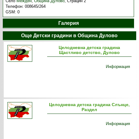
Село
Межден
,
Община Дулово
,
Страцин 2
Телефон:
008645/264
GSM:
0
Галерия
Още Детски градини в Община Дулово
Целодневна детска градина
Щастливо детство, Дулово
Информация
Целодневна детска градина Слънце,
Раздел
Информация