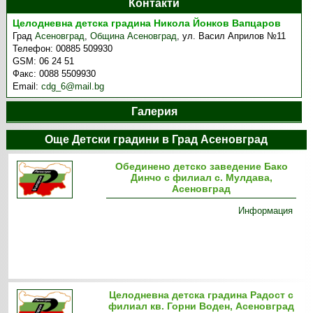
Контакти
Целодневна детска градина Никола Йонков Вапцаров
Град
Асеновград
,
Община Асеновград
,
ул. Васил Априлов №11
Телефон:
00885 509930
GSM:
06 24 51
Факс:
0088 5509930
Email:
cdg_6@mail.bg
Галерия
Още Детски градини в Град Асеновград
Обединено детско заведение Бако
Динчо с филиал с. Мулдава,
Асеновград
Информация
Целодневна детска градина Радост с
филиал кв. Горни Воден, Асеновград