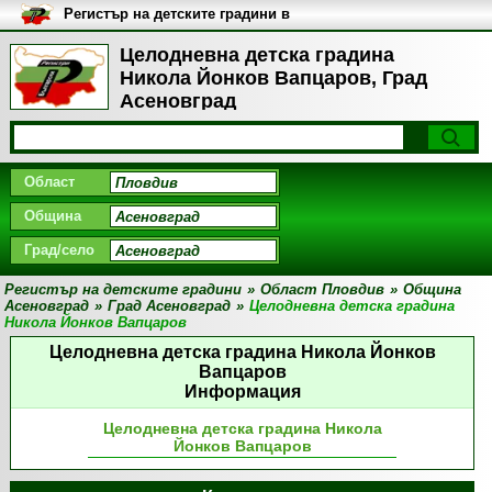
Регистър на детските градини в
България
Целодневна детска градина
Никола Йонков Вапцаров, Град
Асеновград
Област
Община
Град/село
Регистър на детските градини
»
Област Пловдив
»
Община
Асеновград
»
Град Асеновград
»
Целодневна детска градина
Никола Йонков Вапцаров
Целодневна детска градина Никола Йонков
Вапцаров
Информация
Целодневна детска градина Никола
Йонков Вапцаров