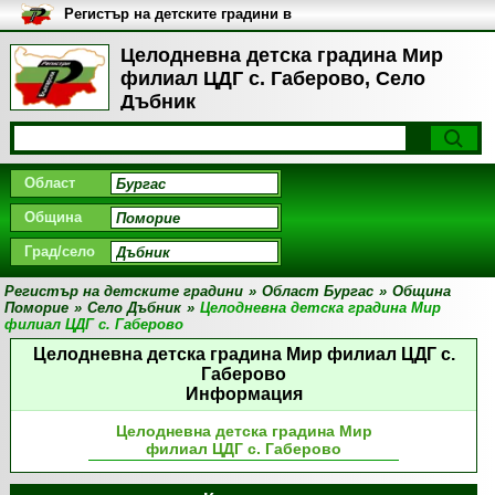
Регистър на детските градини в
България
Целодневна детска градина Мир
филиал ЦДГ с. Габерово, Село
Дъбник
Област
Община
Град/село
Регистър на детските градини
»
Област Бургас
»
Община
Поморие
»
Село Дъбник
»
Целодневна детска градина Мир
филиал ЦДГ с. Габерово
Целодневна детска градина Мир филиал ЦДГ с.
Габерово
Информация
Целодневна детска градина Мир
филиал ЦДГ с. Габерово