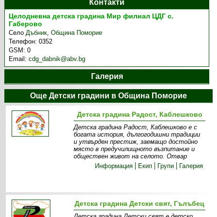
Контакти
Целодневна детска градина Мир филиал ЦДГ с.
Габерово
Село
Дъбник
,
Община Поморие
Телефон:
0352
GSM:
0
Email:
cdg_dabnik@abv.bg
Галерия
Още Детски градини в Община Поморие
Детска градина Радост, Каблешково
Детска градина Радост, Каблешково е с
богата история, дългогодишни традиции
и утвърден престиж, заемащо достойно
място в предучилищното възпитание и
обществен живот на селото. Отвар
Информация
Екип
Групи
Галерия
Детска градина Детски свят, Гълъбец
Детска градина Детски свят е детско