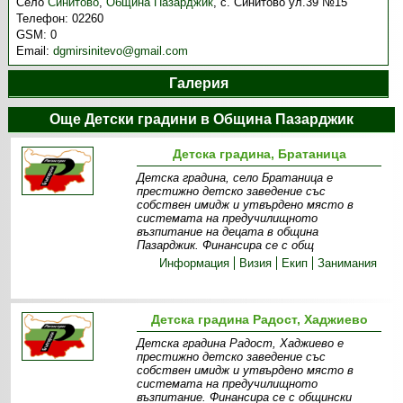
Село
Синитово
,
Община Пазарджик
,
с. Синитово ул.39 №15
Телефон:
02260
GSM:
0
Email:
dgmirsinitevo@gmail.com
Галерия
Още Детски градини в Община Пазарджик
Детска градина, Братаница
Детска градина, село Братаница е
престижно детско заведение със
собствен имидж и утвърдено място в
системата на предучилищното
възпитание на децата в община
Пазарджик. Финансира се с общ
Информация
Визия
Екип
Занимания
Детска градина Радост, Хаджиево
Детска градина Радост, Хаджиево е
престижно детско заведение със
собствен имидж и утвърдено място в
системата на предучилищното
възпитание. Финансира се с общински