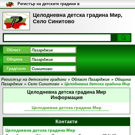
Регистър на детските градини в
България
Целодневна детска градина Мир,
Село Синитово
Област
Община
Град/село
Регистър на детските градини
»
Област Пазарджик
»
Община
Пазарджик
»
Село Синитово
»
Целодневна детска градина Мир
Целодневна детска градина Мир
Информация
Целодневна детска градина Мир
Контакти
Целодневна детска градина Мир