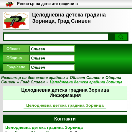
Регистър на детските градини в
България
Целодневна детска градина
Зорница, Град Сливен
Област
Община
Град/село
Регистър на детските градини
»
Област Сливен
»
Община
Сливен
»
Град Сливен
»
Целодневна детска градина Зорница
Целодневна детска градина Зорница
Информация
Целодневна детска градина Зорница
Контакти
Целодневна детска градина Зорница