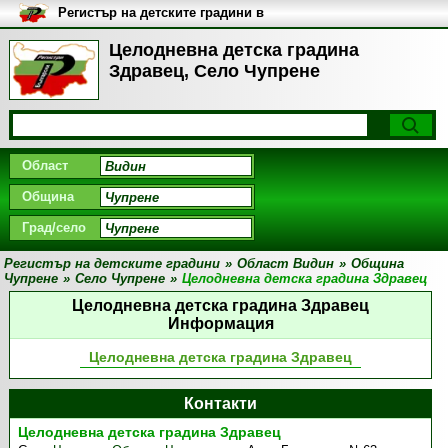
Регистър на детските градини в
България
Целодневна детска градина
Здравец, Село Чупрене
Област
Община
Град/село
Регистър на детските градини
»
Област Видин
»
Община
Чупрене
»
Село Чупрене
»
Целодневна детска градина Здравец
Целодневна детска градина Здравец
Информация
Целодневна детска градина Здравец
Контакти
Целодневна детска градина Здравец