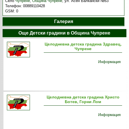
Село
Чупрене
,
Община Чупрене
,
ул. Асен Балкански №63
Телефон:
00889110428
GSM:
0
Галерия
Още Детски градини в Община Чупрене
Целодневна детска градина Здравец,
Чупрене
Информация
Целодневна детска градина Христо
Ботев, Горни Лом
Информация