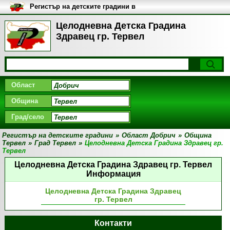
Регистър на детските градини в
България
Целодневна Детска Градина
Здравец гр. Тервел
Област
Община
Град/село
Регистър на детските градини
»
Област Добрич
»
Община
Тервел
»
Град Тервел
»
Целодневна Детска Градина Здравец гр.
Тервел
Целодневна Детска Градина Здравец гр. Тервел
Информация
Целодневна Детска Градина Здравец
гр. Тервел
Контакти