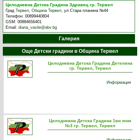
Целодневна Детска Градина Здравец гр. Тервел
Град
Тервел
,
Община Тервел
,
ул.Стара планина №44
Телефон:
00899440804
GSM:
00884656401
Email:
diana_vasile@abv.bg
Галерия
Още Детски градини в Община Тервел
Целодневна Детска Градина Детелина
гр. Тервел, Тервел
Информация
Целодневна Детска Градина 1ви юни
№3 гр. Тервел, Тервел
Информация