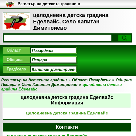
Регистър на детските градини в
България
целодневна детска градина
Еделвайс, Село Капитан
Димитриево
Област
Община
Град/село
Регистър на детските градини
»
Област Пазарджик
»
Община
Пещера
»
Село Капитан Димитриево
»
целодневна детска
градина Еделвайс
целодневна детска градина Еделвайс
Информация
целодневна детска градина Еделвайс
Контакти
целодневна детска градина Еделвайс