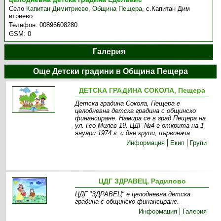
Село
Капитан Димитриево
,
Община Пещера
,
с.Капитан Дим
итриево
Телефон:
00896608280
GSM:
0
Галерия
Още Детски градини в Община Пещера
ДЕТСКА ГРАДИНА СОКОЛА, Пещера
Детска градина Сокола, Пещера е
целодневна детска градина с общинско
финансиране. Намира се в град Пещера на
ул. Гео Милев 19. ЦДГ №4 е открита на 1
януари 1974 г. с две групи, първонача
Информация
Екип
Групи
ЦДГ ЗДРАВЕЦ, Радилово
ЦДГ "ЗДРАВЕЦ" е целодневна детска
градина с общинско финансиране.
Информация
Галерия