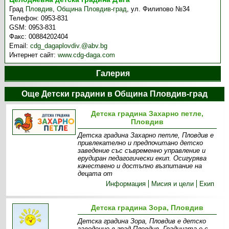
Град
Пловдив
,
Община Пловдив-град
,
ул. Филипово №34
Телефон:
0953-831
GSM:
0953-831
Факс:
00884202404
Email:
cdg_dagaplovdiv.@abv.bg
Интернет сайт:
www.cdg-daga.com
Галерия
Още Детски градини в Община Пловдив-град
Детска градина Захарно петле,
Пловдив
Детска градина Захарно петле, Пловдив е
привлекателно и предпочитано детско
заведение със съвременно управление и
ерудиран педагогически екип. Осигурява
качествено и достъпно възпитание на
децата от
Информация
Мисия и цели
Екип
Детска градина Зора, Пловдив
Детска градина Зора, Пловдив е детско
заведение в град Пловдив. Градината е с