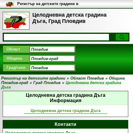
Регистър на детските градини в
България
Целодневна детска градина
Дъга, Град Пловдив
Област
Община
Град/село
Регистър на детските градини
»
Област Пловдив
»
Община
Пловдив-град
»
Град Пловдив
»
Целодневна детска градина
Дъга
Целодневна детска градина Дъга
Информация
Целодневна детска градина Дъга
Контакти
Целодневна детска градина Дъга