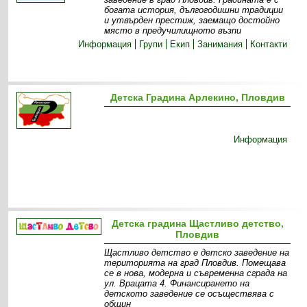
богата история, дългогодишни традиции
и утвърден престиж, заемащо достойно
място в предучилищното възпи
Информация
Групи
Екип
Занимания
Контакти
Детска Градина Арлекино, Пловдив
Информация
Детска градина Щастливо детство,
Пловдив
Щастливо детство е детско заведение на
територията на град Пловдив. Помещава
се в нова, модерна и съвременна сграда на
ул. Врацата 4. Финансирането на
детското заведение се осъществява с
общин