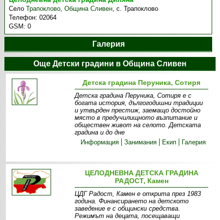
Село
Трапоклово
,
Община Сливен
,
с. Трапоклово
Телефон:
02064
GSM:
0
Галерия
Още Детски градини в Община Сливен
Детска градина Перуника, Сотиря
Детска градина Перуника, Сотиря е с
богата история, дългогодишни традиции
и утвърден престиж, заемащо достойно
място в предучилищното възпитание и
обществен живот на селото. Детската
градина и до дне
Информация
Занимания
Екип
Галерия
ЦЕЛОДНЕВНА ДЕТСКА ГРАДИНА
РАДОСТ, Камен
ЦДГ Радост, Камен е открита през 1983
година. Финансирането на детското
заведение е с общински средства.
Режимът на децата, посещаващи