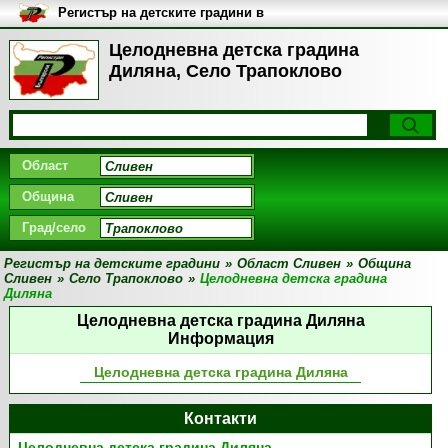
Регистър на детските градини в
България
Целодневна детска градина
Диляна, Село Трапоклово
Област
Община
Град/село
Регистър на детските градини
»
Област Сливен
»
Община
Сливен
»
Село Трапоклово
»
Целодневна детска градина
Диляна
Целодневна детска градина Диляна
Информация
Целодневна детска градина Диляна
Контакти
Целодневна детска градина Диляна