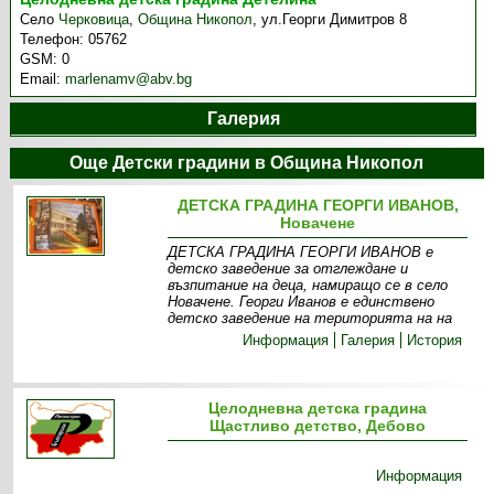
Село
Черковица
,
Община Никопол
,
ул.Георги Димитров 8
Телефон:
05762
GSM:
0
Email:
marlenamv@abv.bg
Галерия
Още Детски градини в Община Никопол
ДЕТСКА ГРАДИНА ГЕОРГИ ИВАНОВ,
Новачене
ДЕТСКА ГРАДИНА ГЕОРГИ ИВАНОВ е
детско заведение за отглеждане и
възпитание на деца, намиращо се в село
Новачене. Георги Иванов е единствено
детско заведение на територията на на
Информация
Галерия
История
Целодневна детска градина
Щастливо детство, Дебово
Информация