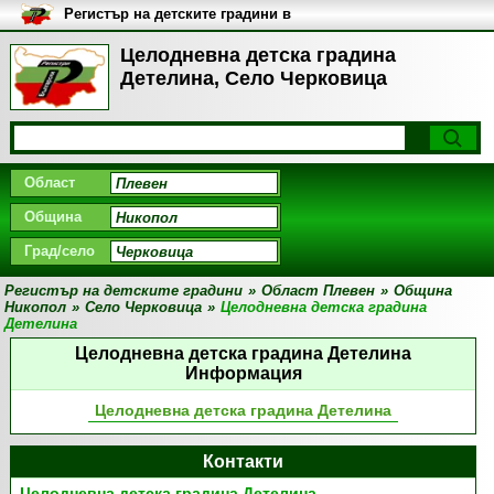
Регистър на детските градини в
България
Целодневна детска градина
Детелина, Село Черковица
Област
Община
Град/село
Регистър на детските градини
»
Област Плевен
»
Община
Никопол
»
Село Черковица
»
Целодневна детска градина
Детелина
Целодневна детска градина Детелина
Информация
Целодневна детска градина Детелина
Контакти
Целодневна детска градина Детелина