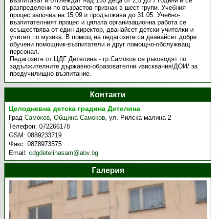
възпитават и отглеждат над 135 деца от 2,5 до 7 години и се
разпределени по възрастов признак в шест групи. Учебния
процес започва на 15.09 и продължава до 31.05. Учебно-
възпитателният процес и цялата организационна работа се
осъществява от един директор, дванайсет детски учителки и
учител по музика. В помощ на педагозите са дванайсет добре
обучени помощник-възпитатели и друг помощно-обслужващ
персонал.
Педагозите от ЦДГ Детелина - гр.Самоков се ръководят по
задължителните държавно-образователни изисквания/ДОИ/ за
предучилищно възпитание.
Контакти
Целодневна детска градина Детелина
Град
Самоков
,
Община Самоков
,
ул. Рилска малина 2
Телефон:
072266178
GSM:
0889233719
Факс:
0878973575
Email:
cdgdetelinasam@abv.bg
Галерия