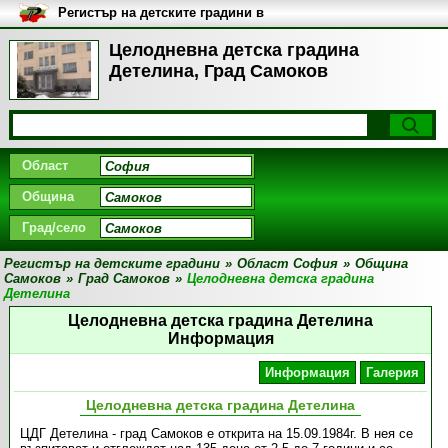
Регистър на детските градини в
България
Целодневна детска градина
Детелина, Град Самоков
Област
Община
Град/село
Регистър на детските градини
»
Област София
»
Община
Самоков
»
Град Самоков
»
Целодневна детска градина
Детелина
Целодневна детска градина Детелина
Информация
Информация
Галерия
Целодневна детска градина Детелина
ЦДГ Детелина - град Самоков е открита на 15.09.1984г. В нея се