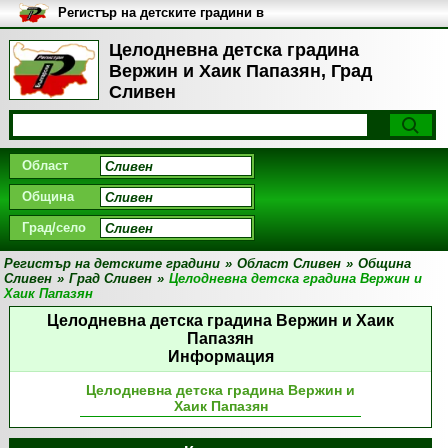
Регистър на детските градини в
България
Целодневна детска градина
Вержин и Хаик Папазян, Град
Сливен
Област
Община
Град/село
Регистър на детските градини
»
Област Сливен
»
Община
Сливен
»
Град Сливен
»
Целодневна детска градина Вержин и
Хаик Папазян
Целодневна детска градина Вержин и Хаик
Папазян
Информация
Целодневна детска градина Вержин и
Хаик Папазян