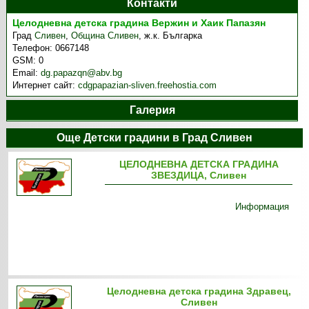
Контакти
Целодневна детска градина Вержин и Хаик Папазян
Град
Сливен
,
Община Сливен
,
ж.к. Българка
Телефон:
0667148
GSM:
0
Email:
dg.papazqn@abv.bg
Интернет сайт:
cdgpapazian-sliven.freehostia.com
Галерия
Още Детски градини в Град Сливен
ЦЕЛОДНЕВНА ДЕТСКА ГРАДИНА
ЗВЕЗДИЦА, Сливен
Информация
Целодневна детска градина Здравец,
Сливен