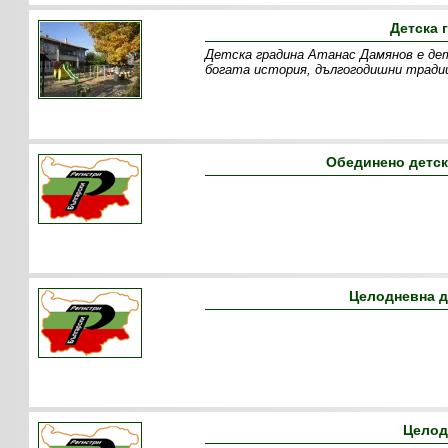
Детска 
Детска градина Атанас Дамянов е детс
богата история, дългогодишни тради
Обединено детск
Целодневна д
Целод