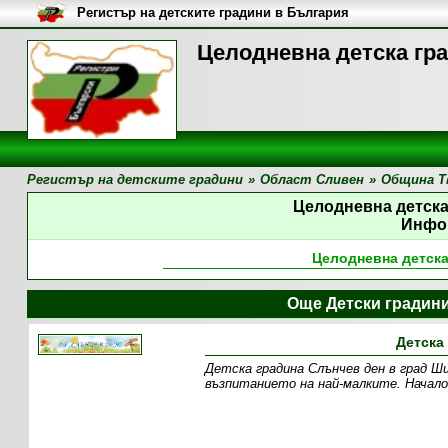
Регистър на детските градини в България
Целодневна детска гра
Регистър на детските градини
»
Област Сливен
»
Община Т
Целодневна детска
Инфо
Целодневна детска
Още Детски градин
Детска
Детска градина Слънчев ден в град Ш
възпитанието на най-малките. Начало