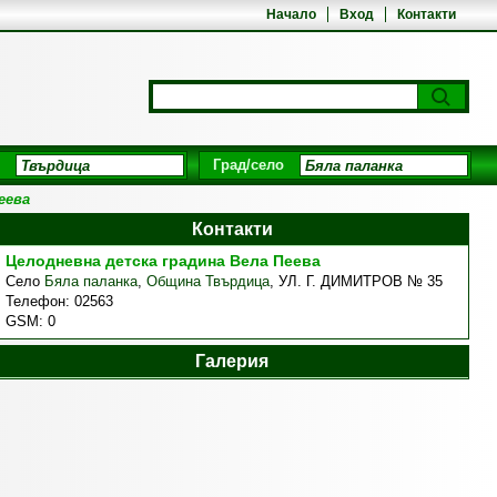
Начало
Вход
Контакти
Град/село
еева
Контакти
Целодневна детска градина Вела Пеева
Село
Бяла паланка
,
Община Твърдица
,
УЛ. Г. ДИМИТРОВ № 35
Телефон:
02563
GSM:
0
Галерия