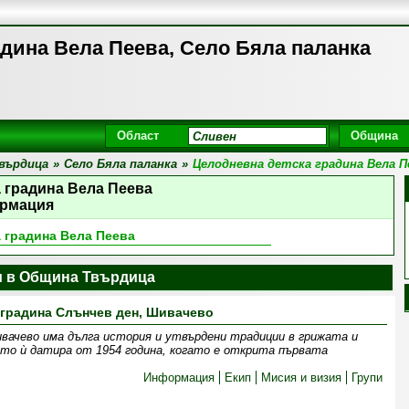
дина Вела Пеева, Село Бяла паланка
Област
Община
върдица
»
Село Бяла паланка
»
Целодневна детска градина Вела П
 градина Вела Пеева
рмация
 градина Вела Пеева
и в Община Твърдица
 градина Слънчев ден, Шивачево
ивачево има дълга история и утвърдени традиции в грижата и
то ѝ датира от 1954 година, когато е открита първата
Информация
Екип
Мисия и визия
Групи