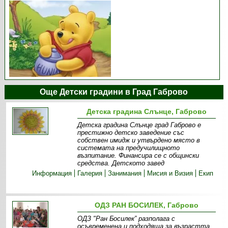
Още Детски градини в Град Габрово
Детска градина Слънце, Габрово
Детска градина Слънце град Габрово е
престижно детско заведение със
собствен имидж и утвърдено място в
системата на предучилищното
възпитание. Финансира се с общински
средства. Детското завед
Информация
Галерия
Занимания
Мисия и Визия
Екип
ОДЗ РАН БОСИЛЕК, Габрово
ОДЗ "Ран Босилек” разполага с
осъвременена и подходяща за възрастта