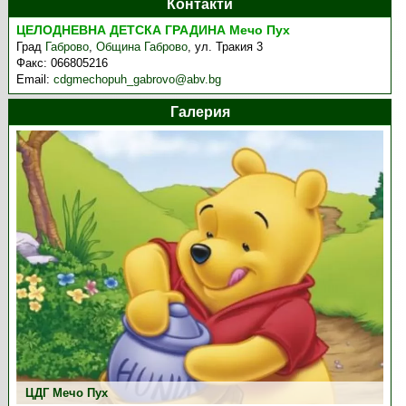
Контакти
ЦЕЛОДНЕВНА ДЕТСКА ГРАДИНА Мечо Пух
Град
Габрово
,
Община Габрово
,
ул. Тракия 3
Факс:
066805216
Email:
cdgmechopuh_gabrovo@abv.bg
Галерия
ЦДГ Мечо Пух