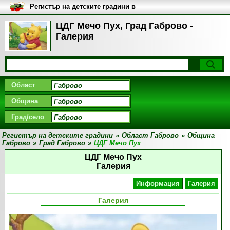
Регистър на детските градини в
България
ЦДГ Мечо Пух, Град Габрово -
Галерия
Област
Община
Град/село
Регистър на детските градини
»
Област Габрово
»
Община
Габрово
»
Град Габрово
»
ЦДГ Мечо Пух
ЦДГ Мечо Пух
Галерия
Информация
Галерия
Галерия