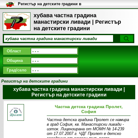
Регистър на детските градини в
България
хубава частна градина
манастирски ливади | Регистър
на детските градини
Област
Община
Град/село
Регистър на детските градини
хубава частна градина манастирски ливади |
Регистър на детските градини
Частна детска градина Пролет,
София
Частна детска градина Пролет се намира
в град София, кв. Манастирски ливади -
изток. Лицензирана от МОМН № 14-239
от 17.07.2007 г. ЧДГ Пролет е детско