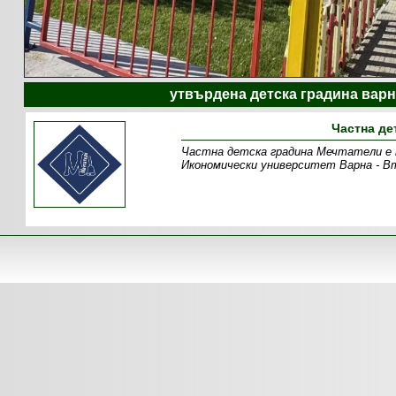
утвърдена детска градина варн
Частна де
Частна детска градина Мечтатели е пр
Икономически университет Варна - В