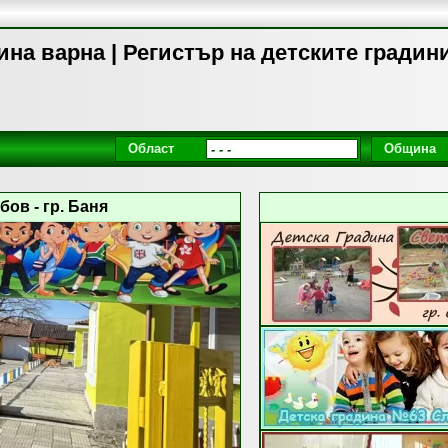
ина варна | Регистър на детските градин
Област
Община
ов - гр. Баня