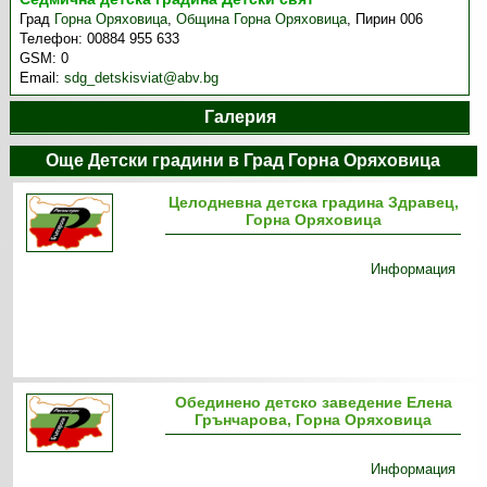
Град
Горна Оряховица
,
Община Горна Оряховица
,
Пирин 006
Телефон:
00884 955 633
GSM:
0
Email:
sdg_detskisviat@abv.bg
Галерия
Още Детски градини в Град Горна Оряховица
Целодневна детска градина Здравец,
Горна Оряховица
Информация
Обединено детско заведение Елена
Грънчарова, Горна Оряховица
Информация