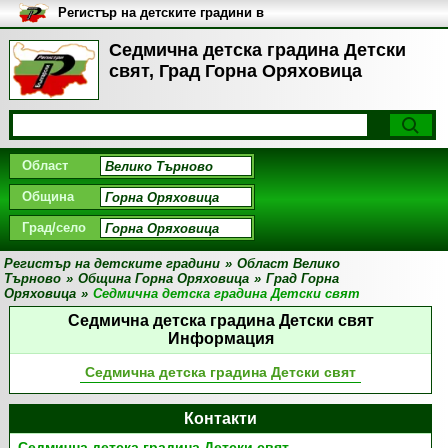
Регистър на детските градини в
България
Седмична детска градина Детски
свят, Град Горна Оряховица
Област
Община
Град/село
Регистър на детските градини
»
Област Велико
Търново
»
Община Горна Оряховица
»
Град Горна
Оряховица
»
Седмична детска градина Детски свят
Седмична детска градина Детски свят
Информация
Седмична детска градина Детски свят
Контакти
Седмична детска градина Детски свят