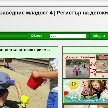
заведние младост 4 | Регистър на детск
Област
Община
рят допълнителен прием за