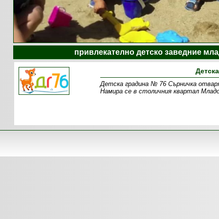
привлекателно детско заведние млад
Детска
Детска градина № 76 Сърничка отваря
Намира се в столичния квартал Младо