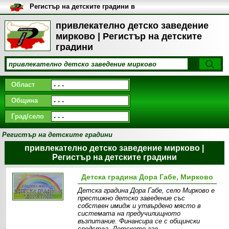
Регистър на детските градини в
България
привлекателно детско заведение
мирково | Регистър на детските
градини
Област
Община
Град/село
Регистър на детските градини
привлекателно детско заведение мирково |
Регистър на детските градини
Детска градина Дора Габе, Мирково
Детска градина Дора Габе, село Мирково е
престижно детско заведение със
собствен имидж и утвърдено място в
системата на предучилищното
възпитание. Финансира се с общински
средства. Детското зав