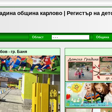
адина община карлово | Регистър на дет
Област
Община
ов - гр. Баня