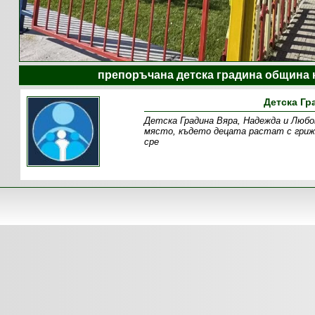
препоръчана детска градина община к
Детска Гр
Детска Градина Вяра, Надежда и Любов
място, където децата растат с грижа
сре