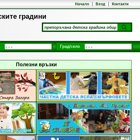
Начало
Вход
Контакти
ските градини
Град/село
Полезни връзки