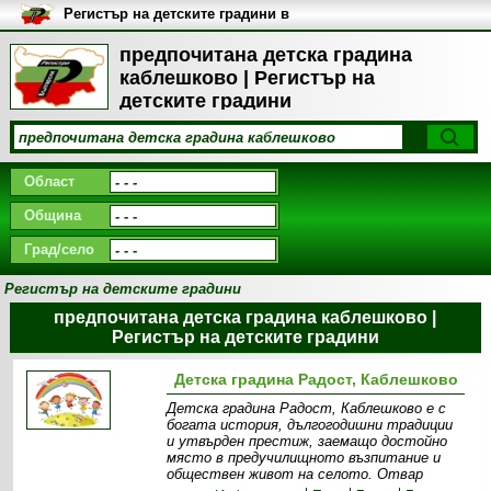
Регистър на детските градини в
България
предпочитана детска градина
каблешково | Регистър на
детските градини
Област
Община
Град/село
Регистър на детските градини
предпочитана детска градина каблешково |
Регистър на детските градини
Детска градина Радост, Каблешково
Детска градина Радост, Каблешково е с
богата история, дългогодишни традиции
и утвърден престиж, заемащо достойно
място в предучилищното възпитание и
обществен живот на селото. Отвар