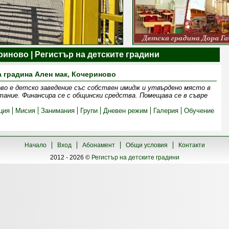
риново | Регистър на детските градини
а градина Ален мак, Кочериново
ово е детско заведение със собствен имидж и утвърдено място в
ание. Финансира се с общински средства. Помещава се в съвре
ция
Мисия
Занимания
Групи
Дневен режим
Галерия
Обучение
Начало
Вход
Абонамент
Общи условия
Контакти
2012 - 2026 ©
Регистър на детските градини