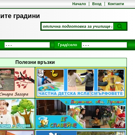
Начало
Вход
Контакти
ките градини
Град/село
Полезни връзки