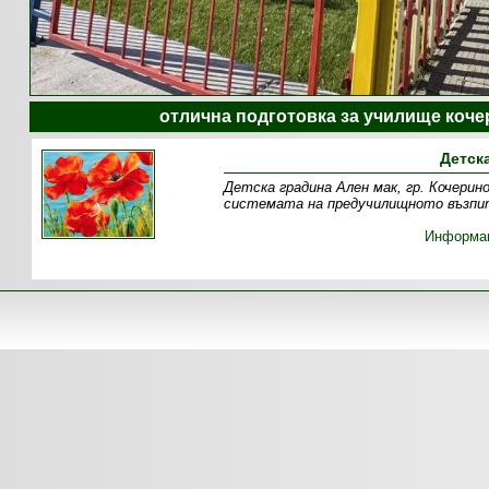
отлична подготовка за училище коче
Детск
Детска градина Ален мак, гр. Кочерин
системата на предучилищното възпит
Информа