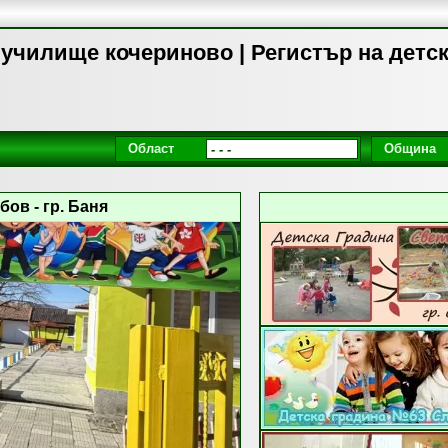
 училище кочериново | Регистър на детс
Област
Община
ов - гр. Баня