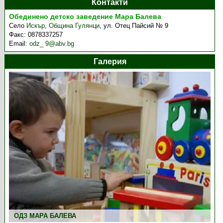
Контакти
Обединено детско заведение Мара Балева
Село
Искър
,
Община Гулянци
,
ул. Отец Пайсий № 9
Факс:
0878337257
Email:
odz_ 9@abv.bg
Галерия
ОДЗ МАРА БАЛЕВА