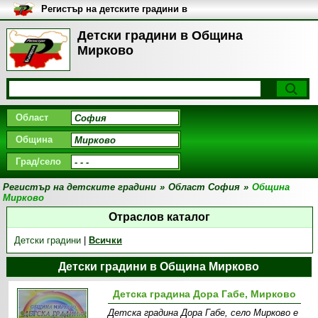
Регистър на детските градини в
България
Детски градини в Община
Мирково
Област
Община
Град/село
Регистър на детските градини
»
Област София
»
Община
Мирково
Отраслов каталог
Детски градини
|
Всички
Детски градини в Община Мирково
Детска градина Дора Габе, Мирково
Детска градина Дора Габе, село Мирково е