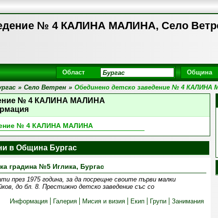
ведение № 4 КАЛИНА МАЛИНА, Село Ветр
Област
Община
ургас
»
Село Ветрен
»
Обединено детско заведение № 4 КАЛИНА
дение № 4 КАЛИНА МАЛИНА
рмация
дение № 4 КАЛИНА МАЛИНА
ни в Община Бургас
ка градина №5 Иглика, Бургас
ти през 1975 година, за да посрещне своите първи малки
йков, до бл. 8. Престижно детско заведение със со
Информация
Галерия
Мисия и визия
Екип
Групи
Занимания