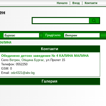
Начало
Вход
Контакти
ен
Град/село
 МАЛИНА
Контакти
Обединено детско заведение № 4 КАЛИНА МАЛИНА
Село
Ветрен
,
Община Бургас
,
ул.Пролет 15
Телефон:
0552250
GSM:
0
Email:
odz4321@abv.bg
Галерия