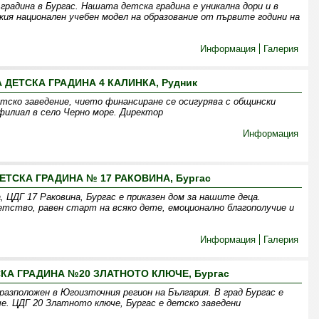
 градина в Бургас. Нашата детска градина е уникална дори и в
кия национален учебен модел на образование от първите години на
Информация
Галерия
ДЕТСКА ГРАДИНА 4 КАЛИНКА, Рудник
етско заведение, чието финансиране се осигурява с общински
филиал в село Черно море. Директор
Информация
ТСКА ГРАДИНА № 17 РАКОВИНА, Бургас
 ЦДГ 17 Раковина, Бургас е приказен дом за нашите деца.
детство, равен старт на всяко дете, емоционално благополучие и
Информация
Галерия
КА ГРАДИНА №20 ЗЛАТНОТО КЛЮЧЕ, Бургас
разположен в Югоизточния регион на България. В град Бургас е
. ЦДГ 20 Златното ключе, Бургас е детско заведени