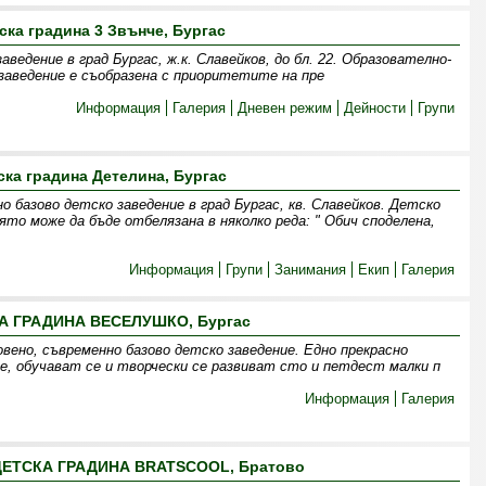
ска градина 3 Звънче, Бургас
ведение в град Бургас, ж.к. Славейков, до бл. 22. Образователно-
аведение е съобразена с приоритетите на пре
Информация
Галерия
Дневен режим
Дейности
Групи
ска градина Детелина, Бургас
 базово детско заведение в град Бургас, кв. Славейков. Детско
ято може да бъде отбелязана в няколко реда: " Обич споделена,
Информация
Групи
Занимания
Екип
Галерия
А ГРАДИНА ВЕСЕЛУШКО, Бургас
о, съвременно базово детско заведение. Едно прекрасно
е, обучават се и творчески се развиват сто и петдест малки п
Информация
Галерия
ЕТСКА ГРАДИНА BRATSCOOL, Братово