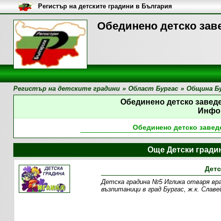
Регистър на детските градини в България
Обединено детско за
Регистър на детските градини
»
Област Бургас
»
Община Б
Обединено детско заве
Инфо
Обединено детско заве
Още Детски гради
Детс
Детска градина №5 Иглика отваря вра
възпитаници в град Бургас, ж.к. Славе