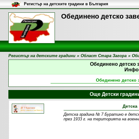
Регистър на детските градини в България
Обединено детско зав
Регистър на детските градини
»
Област Стара Загора
»
Об
Обединено детско 
Инфо
Обединено детско 
Още Детски градин
Детска
Детска градина № 7 Буратино е детско
през 1933 г. на територията на военн