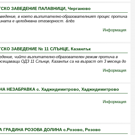
СКО ЗАВЕДЕНИЕ ПАЛАВНИЦИ, Черганово
аведение, в което възпитателно-образователният процес протича
дината е целодневна отговорност. &nbs
Информация
СКО ЗАВЕДЕНИЕ № 11 СЛЪНЦЕ, Казанлък
ведение, чийто възпитателно-образователен режим протича в
осещаващи ОДЗ 11 Слънце, Казанлък са на възраст от 3 месеца до
Информация
А НЕЗАБРАВКА с. Хаджидимитрово, Хаджидимитрово
Информация
 ГРАДИНА РОЗОВА ДОЛИНА с.Розово, Розово