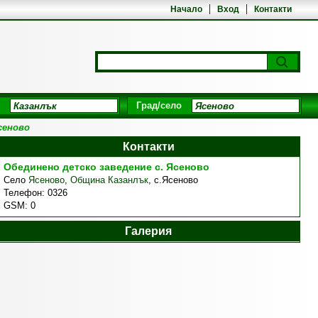
Начало
Вход
Контакти
Град/село
сеново
Контакти
Обединено детско заведение с. Ясеново
Село
Ясеново
,
Община Казанлък
,
с.Ясеново
Телефон:
0326
GSM:
0
Галерия