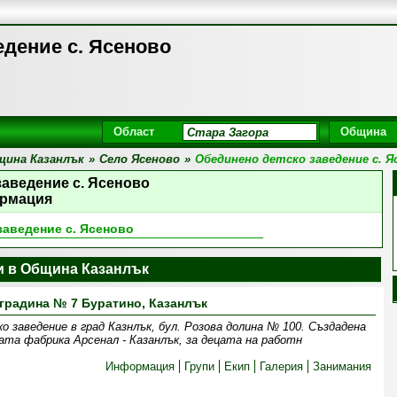
едение с. Ясеново
Област
Община
щина Казанлък
»
Село Ясеново
»
Обединено детско заведение с. Я
заведение с. Ясеново
рмация
заведение с. Ясеново
и в Община Казанлък
 градина № 7 Буратино, Казанлък
 заведение в град Казнлък, бул. Розова долина № 100. Създадена
ата фабрика Арсенал - Казанлък, за децата на работн
Информация
Групи
Екип
Галерия
Занимания